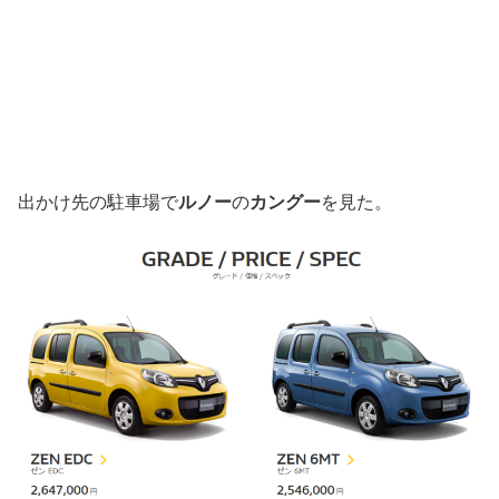
出かけ先の駐車場で
ルノー
の
カングー
を見た。