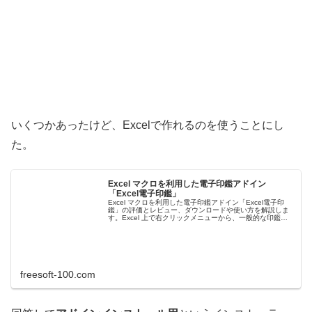
いくつかあったけど、Excelで作れるのを使うことにし
た。
Excel マクロを利用した電子印鑑アドイン
「Excel電子印鑑」
Excel マクロを利用した電子印鑑アドイン「Excel電子印
鑑」の評価とレビュー、ダウンロードや使い方を解説しま
す。Excel 上で右クリックメニューから、一般的な印鑑デ
ータの「認印」、日付入りの「データネーム印」、重要、
社外秘、見本、回...
freesoft-100.com