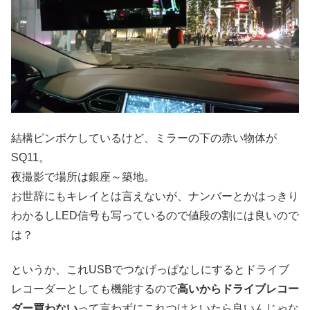
結構ピンボケしているけど、ミラーの下の赤い物体が
SQ11。
夜撮影で場所は銀座～築地。
お世辞にもキレイとは言えないが、ナンバーとかはっきり
わかるしLED信号も写っているので値段の割には良いので
は？
というか、これUSBでつなげっぱなしにするとドライブ
レコーダーとしても機能するので
高いからドライブレコー
ダー買わない
って言わずにこれつけといたら良いんじゃな