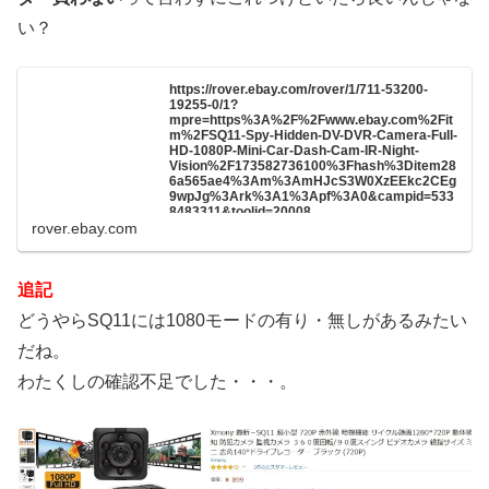
い？
https://rover.ebay.com/rover/1/711-53200-
19255-0/1?
mpre=https%3A%2F%2Fwww.ebay.com%2Fit
m%2FSQ11-Spy-Hidden-DV-DVR-Camera-Full-
HD-1080P-Mini-Car-Dash-Cam-IR-Night-
Vision%2F173582736100%3Fhash%3Ditem28
6a565ae4%3Am%3AmHJcS3W0XzEEkc2CEg
9wpJg%3Ark%3A1%3Apf%3A0&campid=533
8483311&toolid=20008
rover.ebay.com
追記
どうやらSQ11には1080モードの有り・無しがあるみたい
だね。
わたくしの確認不足でした・・・。