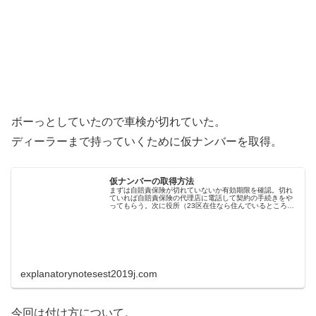
ボーっとしていたので車検が切れていた。
ディーラーまで持っていくために仮ナンバーを取得。
仮ナンバーの取得方法
まずは自賠責保険が切れていないか有効期限を確認。切れ
ていれば自賠責保険の代理店に電話して契約の手続きをや
ってもらう。次に役所（23区在住なら住んでいるところの
区役所）に行って仮ナンバーの取得の手続きを行う。手続
き自体は10～15分で終わり、...
explanatorynotesest2019j.com
今回は付け方について。